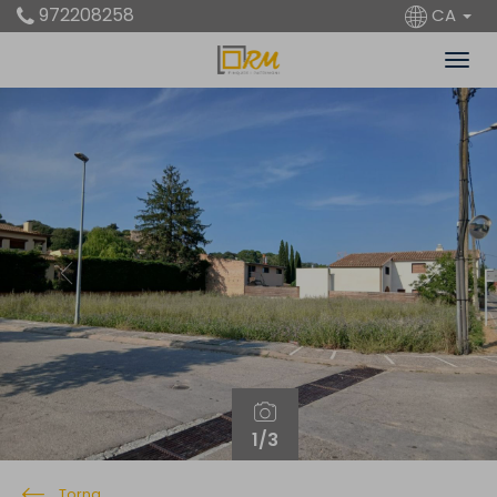
972208258
CA
Previous
Next
1
/3
Torna