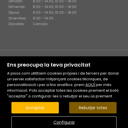
Dimarts:
8:00 – 14:00, 15:00 – 18:00
Dimecres:
8:00 – 14:00, 15:00 – 18:00
Dijous:
8:00 – 14:00, 15:00 – 18:00
Divendres:
8:00 – 14:00
Dissabte:
Cerrado
Ens preocupa la teva privacitat
A pisos.com utilitzem cookies pròpies i de tercers per donar
un servei satisfactori mitjançant cookies tècniques, de
personalització i per a fins analítics. prem
Mapa Web
AQUÍ
per més
informació. Pots acceptar totes les cookies prement el botó
Avís legal
"acceptar" o configurar-les o rebutjar el seu ús prement
Preferits
Immobles destacats
Acceptar
Rebutjar totes
Notícies
Política de cookies
Configurar