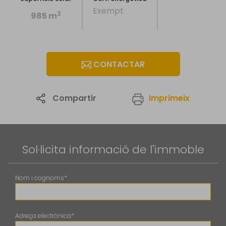
Exempt
2
985 m
CONTACTAR
Compartir
Imprimeix
1
/3
Sol·licita informació de l'immoble
Nom i cognoms*
Adreça electrònica*